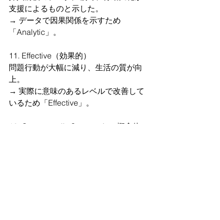
支援によるものと示した。  
→ データで因果関係を示すため
「Analytic」。
11. Effective（効果的）
問題行動が大幅に減り、生活の質が向
上。  
→ 実際に意味のあるレベルで改善して
いるため「Effective」。
12. Conceptually Systematic（概念体
系）
行動の機能に基づき、消去手続きを一
貫して適用。  
→ 行動の機能（原理）に基づく一貫性
があるため「Conceptually 
Systematic」。