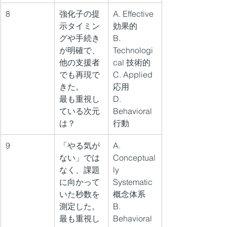
8
強化子の提
A. Effective 
示タイミン
効果的
グや手続き
B. 
が明確で、
Technologi
他の支援者
cal 技術的
でも再現で
C. Applied 
きた。
応用
最も重視し
D. 
ている次元
Behavioral 
は？
行動
9
「やる気が
A. 
ない」では
Conceptual
なく、課題
ly 
に向かって
Systematic 
いた秒数を
概念体系
測定した。
B. 
最も重視し
Behavioral 