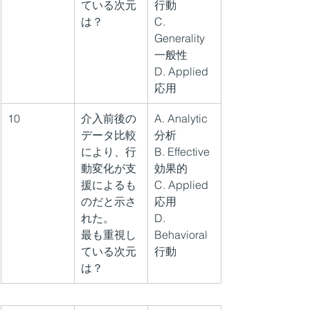
ている次元
行動
は？
C. 
Generality 
一般性
D. Applied 
応用
10
介入前後の
A. Analytic 
データ比較
分析
により、行
B. Effective 
動変化が支
効果的
援によるも
C. Applied 
のだと示さ
応用
れた。
D. 
最も重視し
Behavioral 
ている次元
行動
は？