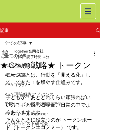
記事
全ての記事
Together合同会社
全ての記事
2月5日
読了時間: 4分
★Cへの戦略★ トークン
ABA理論解説
トークンとは、行動を「見える化」し
ABAの実践
て、できた！を増やす仕組みです。
ABAコラム
ABA 理論解説アドバンス
子どもが「あとどれくらい頑張ればい
学問としての応用行動分析学
いの？」と感じる場面、日常の中でよ
くありますよね。
ABAスクールTogether
そんなときに役立つのが トークンボー
ABAセラピスト研究会
ド（トークンエコノミー） です。