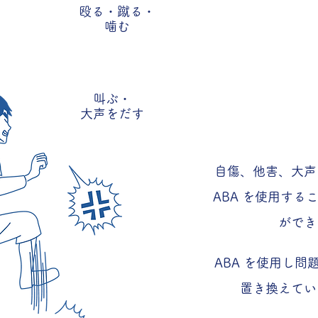
殴る・蹴る・
噛む
問題行動に
叫ぶ・
​大声をだす
自傷、他害、大声
ABA を使用する
がで
ABA を使用し問
置き換えてい