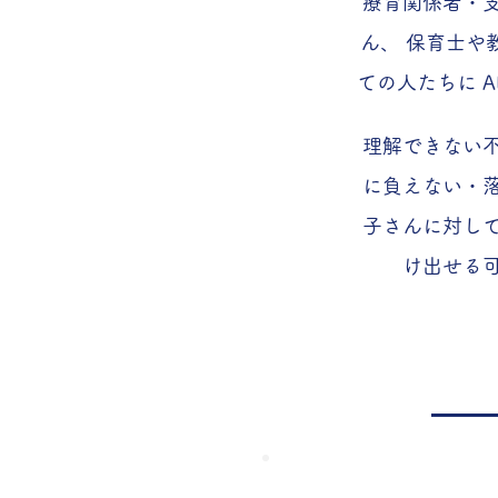
療育関係者・
ん、 保育士や
ての人たちに A
理解できない
に負えない・落
子さんに対し
け出せる可