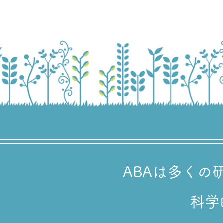
ABAは多くの
​科