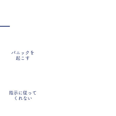
パニックを
​起こす
指示に従って
くれない