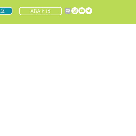
講座
ABAとは