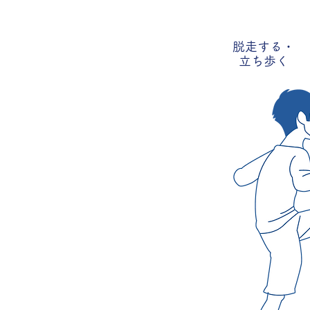
脱走する・
立ち歩く