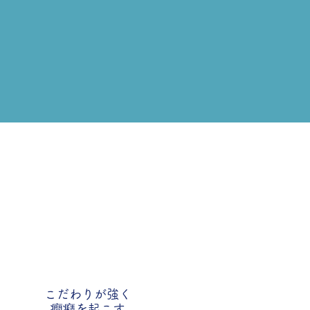
こんなお困りごとありません
こだわりが強く
​癇癪を起こす