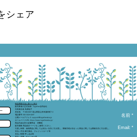
をシェア
​特定商取引法に基づく表示
販売業者の正式名称 Together合同会社
代表責任者 高原聡子
ー
所在地 〒939-8207 富山県富山市布瀬本町7-3
名前 *
電話番号 050 5534 6347
公開メールアドレス support@togetheraba.jp
ホームページURL https://www.togetheraba.jp/
商品代金以外の必要料金 消費税
販売価格 商品紹介ページをご参照ください。
Email: *
引渡し時期 録画商品に関しては支払い当日に引き渡し。開催日程が決まった商品に関しては開催当日に引き渡し。
支払い方法 銀行振込、クレジットカード等
支払い時期 申し込み時
返品・交換・キャンセル等