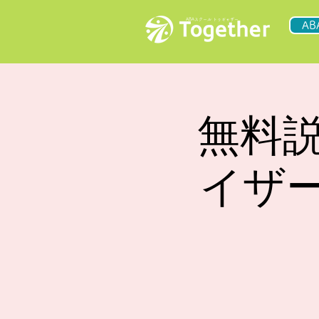
ABAスクール トゥギャザー
A
無料説
イザ