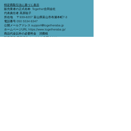
​特定商取引法に基づく表示
販売業者の正式名称 Together合同会社
代表責任者 高原聡子
所在地 〒939-8207 富山県富山市布瀬本町7-3
電話番号 050 5534 6347
公開メールアドレス support@togetheraba.jp
ホームページURL https://www.togetheraba.jp/
商品代金以外の必要料金 消費税
販売価格 商品紹介ページをご参照ください。
引渡し時期 録画商品に関しては支払い当日に引き渡し。開催日
程が決まった商品に関しては開催当日に引き渡し。
支払い方法 銀行振込、クレジットカード等
支払い時期 申し込み時
返品・交換・キャンセル等
サービス提供8日前までは手数料5,000円を除き全額返金
サービス提供予定7日以内のキャンセルチャージは50％もしくは
5,000円の高い方
サービス提供開始当日後のキャンセルは不可
​オンラインコンテンツとその組み合わせ商品に関してはその特性
上返品不可
​​延期は無料、自己都合での延期の場合は以降キャンセルは不可
ZOOMでの面談(スーパービジョン等)の変更は前日まで1度まで。
それ以降は100%チャージ
銀行振込先
北陸銀行
越前町支店
普通
6046756
トゥギャザー合同会社
お問い合わせ・ご購入いただいた際にご入力頂いたメールアドレ
ス宛に、広告を含むご案内のメールをお送りする場合がありま