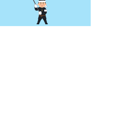
講師紹介
さとこ先生
BCBA・QBA・QASP-S・RBT・
ABAT合格実績あり。​
資格試験勉好き。
​講義担当
​。​
浅間ペンギン先生