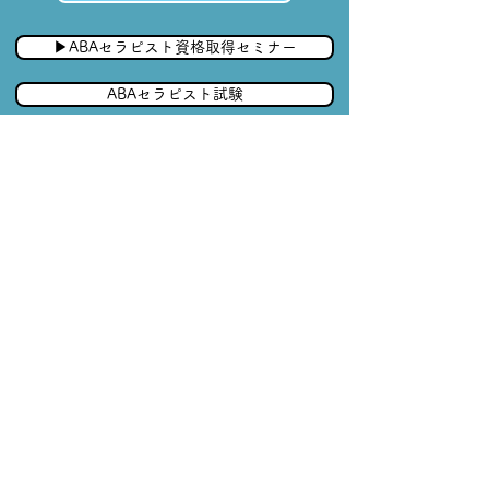
▶︎ABAセラピスト資格取得セミナー
ABAセラピスト試験
▶︎ペアレントトレーナー養成講座
​特定商取引法に基づく表示
販売業者の正式名称 Together合同会社
代表責任者 高原聡子
所在地 〒939-8207 富山県富山市布瀬本町7-3
電話番号 050 5534 6347
公開メールアドレス support@togetheraba.jp
ホームページURL https://www.togetheraba.jp/
商品代金以外の必要料金 消費税
販売価格 商品紹介ページをご参照ください。
引渡し時期 録画商品に関しては支払い当日に引き渡し。開催日
程が決まった商品に関しては開催当日に引き渡し。
支払い方法 銀行振込、クレジットカード等
支払い時期 申し込み時
返品・交換・キャンセル等
サービス提供8日前までは手数料5,000円を除き全額返金
サービス提供予定7日以内のキャンセルチャージは50％もしくは
5,000円の高い方
サービス提供開始当日後のキャンセルは不可
​オンラインコンテンツとその組み合わせ商品に関してはその特性
上返品不可
​​延期は無料、自己都合での延期の場合は以降キャンセルは不可