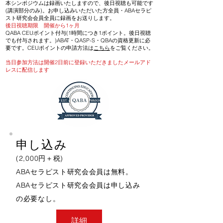
本シンポジウムは録画いたしますので、後日視聴も可能です
(講演部分のみ)。お申し込みいただいた方全員・ABAセラピ
スト研究会会員全員に録画をお送りします。
​後日視聴期限 開催から1ヶ月
QABA CEUポイント付与(1時間につき1ポイント。後日視聴
でも付与されます。)ABAT・QASP-S・QBAの資格更新に必
要です。CEUポイントの申請方法は
こちら
をご覧ください。
​​当日参加方法は開催2日前に登録いただきましたメールアド
レスに配信します
申し込み
(2,000円＋税)
ABAセラピスト研究会会員は無料。
ABAセラピスト研究会会員は申し込み
の必要なし。
詳細