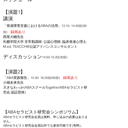
​【演題1】
講演
「発達障害支援におけるABAの活用」
13:10- 14:40分(90
録画あり
分)
西尾大輔先生
札幌学院大学 非常勤講師, 公認心理師, 臨床発達心理士,
M.ed, TEACCH®️公認アドバンスコンサルタント
​ディスカッション
14:50-15:20(30分)
​【演題2
】
「ABA実践報告」
録画あり
15:30- 16:30分(60分)
小畑未来先生
大きなわっか(ABAスクールTogether/ABAセラピスト研
究会 認証団体)
【ABAセラピスト研究会シンポジウム
】
ABAセラピスト研究会会員は無料、申し込みの必要はありま
せん。
ABAセラピスト研究会会員以外でも参加可能です(有料)。