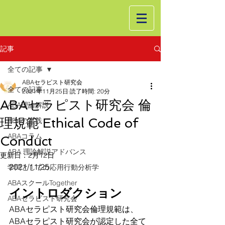
記事
全ての記事
ABAセラピスト研究会
全ての記事
2021年11月25日
読了時間: 20分
ABAセラピスト研究会 倫
ABA理論解説
理規範 Ethical Code of
ABAの実践
ABAコラム
Conduct
ABA 理論解説アドバンス
更新日：
2月12日
2021/11/25
学問としての応用行動分析学
ABAスクールTogether
イントロダクション
ABAセラピスト研究会
ABAセラピスト研究会倫理規範は、
ABAセラピスト研究会が認定した全て