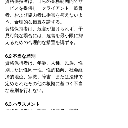
資格保持者は、自らの業務範囲内でサ
ービスを提供し、クライアント、監督
者、および協力者に損害を与えないよ
う、合理的な措置を講ずる。
資格保持者は、危害が避けられず、予
見可能な場合には、危害を最小限に抑
えるための合理的な措置を講ずる。
6.2 不当な差別
資格保持者は、年齢、人種、民族、性
別または性同一性、性的指向、社会経
済的地位、宗教、障害、または法律で
定められたその他の根拠に基づく不当
な差別を行わない。
6.3 ハラスメント
資格保持者は、部下、監督者、顧客、
同僚、または職業上関わりのある他者
に対して、あらゆる形態のセクシャル