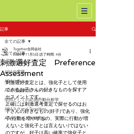
記事
全ての記事
Together合同会社
全ての記事
2024年11月5日
読了時間: 4分
刺激選好査定 Preference
ABA理論解説
Assessment
ABAの実践
ABAコラム
刺激選好査定とは、強化子として使用
できるお子さんの好きなものを探すア
ABA 理論解説アドバンス
セスメントです。
学問としての応用行動分析学
正確には刺激選考査定で探せるのはお
ABAスクールTogether
子さんの好きなもの(好子)であり、強化
子(行動を増やすもの、実際に行動が増
ABAセラピスト研究会
えないと強化子とは言えない)ではない
のですが、好子は高い確率で強化子と