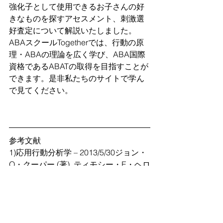
強化子として使用できるお子さんの好
きなものを探すアセスメント、刺激選
好査定について解説いたしました。
ABAスクールTogetherでは、行動の原
理・ABAの理論を広く学び、ABA国際
資格であるABATの取得を目指すことが
できます。是非私たちのサイトで学ん
で見てください。
参考文献
1)応用行動分析学 – 2013/5/30ジョン・
O・クーパー (著), ティモシー・E・ヘロ
ン (著), ウイリアム・L・ヒューワード 
(著), 中野 良顯 (翻訳)
2)The ABA Visual Language: Applied 